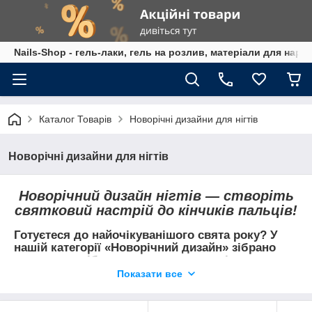
Nails-Shop - гель-лаки, гель на розлив, матеріали для наро
Каталог Товарів
Новорічні дизайни для нігтів
Новорічні дизайни для нігтів
Новорічний дизайн нігтів — створіть
святковий настрій до кінчиків пальців!
Готуєтеся до найочікуванішого свята року? У
нашій категорії «Новорічний дизайн» зібрано
все, що потрібно для створення чарівного
зимового манікюру: святкові слайдери,
Показати все
новорічні наклейки та інші декоративні
матеріали.