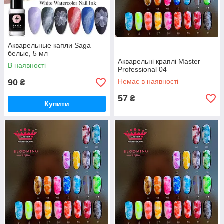
Акварельные капли Saga
белые, 5 мл
Акварельні краплі Master
В наявності
Professional 04
90
Немає в наявності
₴
57
₴
Купити