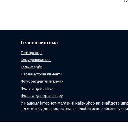
Гелева система
Гелі прозорі
Камуфлюючі гелі
Гель-фарби
Перламутрові пігменти
Флуоресцентні пігменти
Фольга для литья
Фольга для кракелюру
У нашому інтернет-магазині Nails-Shop ви знайдете широ
підходять для професіоналів і любителів, забезпечуючи д