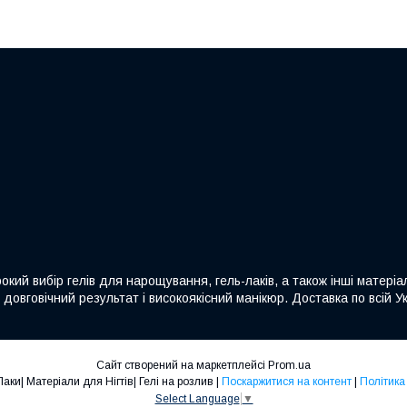
кий вибір гелів для нарощування, гель-лаків, а також інші матеріа
овговічний результат і високоякісний манікюр. Доставка по всій Ук
Сайт створений на маркетплейсі
Prom.ua
Nails-Shop |Гель-Лаки| Матеріали для Нігтів| Гелі на розлив |
Поскаржитися на контент
|
Політика
Select Language
▼