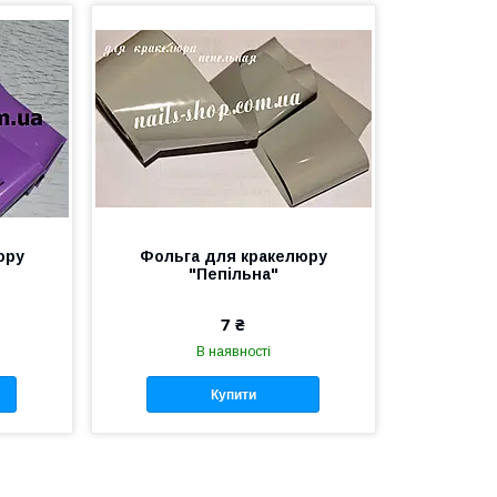
юру
Фольга для кракелюру
"Пепільна"
7 ₴
В наявності
Купити