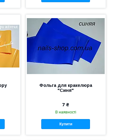
юру
Фольга для кракелюра
"Синя"
7 ₴
В наявності
Купити