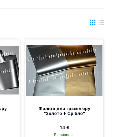
юру
Фольга для кракелюру
"Золото + Срібло"
14 ₴
В наявності