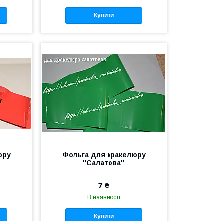
Купити
юру
Фольга для кракелюру
"Салатова"
7 ₴
В наявності
Купити