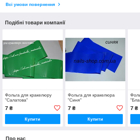
Всі умови повернення
Подібні товари компанії
Фольга для кракелюру
Фольга для кракелюра
Фоль
"Салатова"
"Синя"
"Бла
7
7
7
₴
₴
₴
Купити
Купити
Про нас