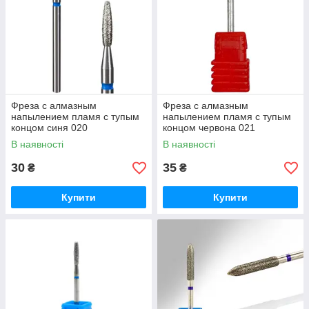
Фреза с алмазным
Фреза с алмазным
напылением пламя с тупым
напылением пламя с тупым
концом синя 020
концом червона 021
В наявності
В наявності
30
35
₴
₴
Купити
Купити