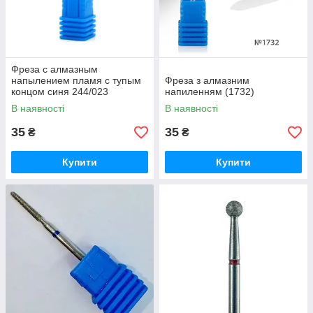
Фреза с алмазным
напылением пламя с тупым
Фреза з алмазним
концом синя 244/023
напиленням (1732)
В наявності
В наявності
35
35
₴
₴
Купити
Купити