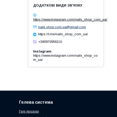
https://www.instagram.com/nails_shop_com_ua/
nails.shop.com.ua@gmail.com
https://t.me/nails_shop_com_ua/
+380970956110
Instagram
https://www.instagram.com/nails_shop_co
m_ua/
Гелева система
Гелі прозорі