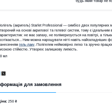
будь-який товар не п
олігель (акригель) Starlet Professional — симбіоз двох популярних
творений на основі акрилової та гелевої систем, тому є ідеальним 
арактеристик: не має запаху, не полімеризується на повітрі, а тільк
озтікається... Ним можна нарощувати нігті навіть найскладніших ф
нанесенням
гель-лаку
. Полігелем неймовірно легко та зручно працю
исокою стійкістю. Утворює залишкову липкість.
30 мл
нформація для замовлення
іна:
250 ₴