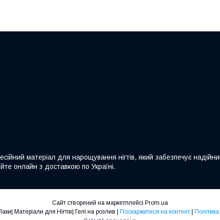
офесійний матеріал для нарощування нігтів, який забезпечує надійн
йте онлайн з доставкою по Україні.
Сайт створений на маркетплейсі
Prom.ua
Nails-Shop |Гель-Лаки| Матеріали для Нігтів| Гелі на розлив |
Поскаржитися на контент
|
Політика