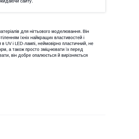
окидаючи сайту.
 матеріалів для нігтьового моделювання. Він
втіленням їхніх найкращих властивостей і
и в UV і LED-лампі, неймовірно пластичний, не
орм, а також просто зміцнювати їх перед
вати, він добре опалюється й вирізняється