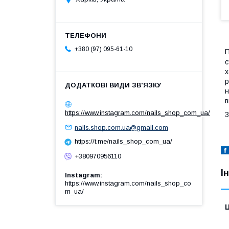
+380 (97) 095-61-10
П
с
х
р
в
https://www.instagram.com/nails_shop_com_ua/
nails.shop.com.ua@gmail.com
https://t.me/nails_shop_com_ua/
+380970956110
І
Instagram
https://www.instagram.com/nails_shop_co
m_ua/
Ц