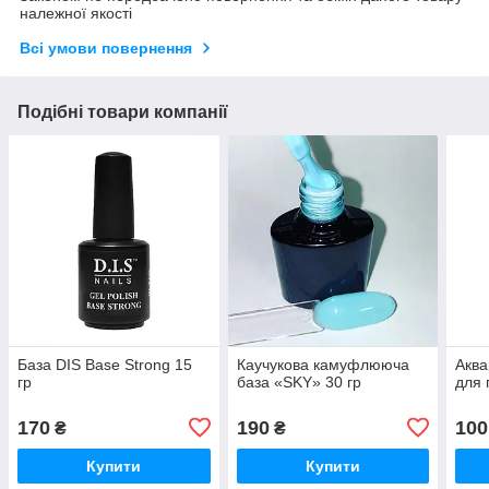
належної якості
Всі умови повернення
Подібні товари компанії
База DIS Base Strong 15
Каучукова камуфлююча
Аква
гр
база «SKY» 30 гр
для 
170
190
100
₴
₴
Купити
Купити