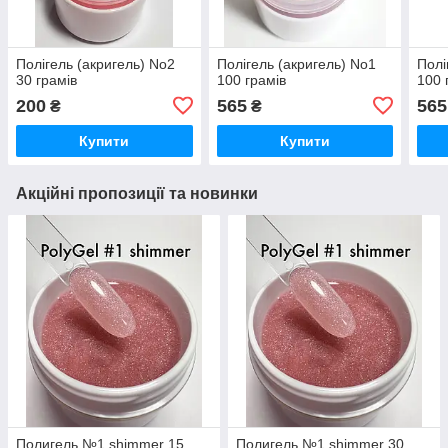
Полігель (акригель) No2
Полігель (акригель) No1
Полі
30 грамів
100 грамів
100 
200
565
565
₴
₴
Купити
Купити
Акційні пропозиції та новинки
Полигель №1 shimmer 15
Полигель №1 shimmer 30