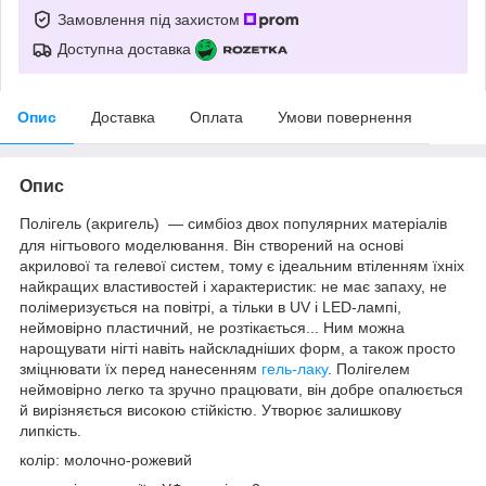
Замовлення під захистом
Доступна доставка
Опис
Доставка
Оплата
Умови повернення
Опис
Полігель (акригель) — симбіоз двох популярних матеріалів
для нігтьового моделювання. Він створений на основі
акрилової та гелевої систем, тому є ідеальним втіленням їхніх
найкращих властивостей і характеристик: не має запаху, не
полімеризується на повітрі, а тільки в UV і LED-лампі,
неймовірно пластичний, не розтікається... Ним можна
нарощувати нігті навіть найскладніших форм, а також просто
зміцнювати їх перед нанесенням
гель-лаку
. Полігелем
неймовірно легко та зручно працювати, він добре опалюється
й вирізняється високою стійкістю. Утворює залишкову
липкість.
колір: молочно-рожевий