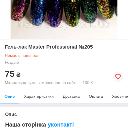
Гель-лак Master Professional №205
Немає в наявності
Роздріб
75
₴
Мінімальна сума замовлення на сайті — 100 ₴
Опис
Характеристики
Доставка
Оплата
Умови п
Опис
Наша сторінка
уконтакті