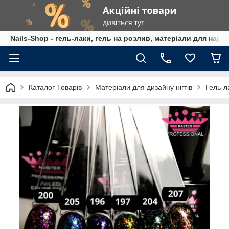
Nails-Shop - гель-лаки, гель на розлив, матеріали для наро
Каталог Товарів
Матеріали для дизайну нігтів
Гель-л