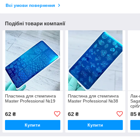
Всі умови повернення
Подібні товари компанії
Пластина для стемпинга
Пластина для стемпинга
Лак-
Master Professional №19
Master Professional №38
Saga
сріб
62
62
85
₴
₴
Купити
Купити