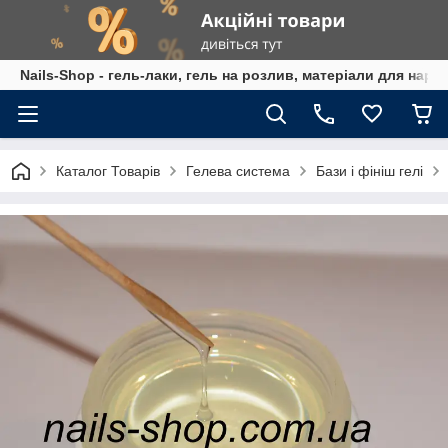
Nails-Shop - гель-лаки, гель на розлив, матеріали для наро
Каталог Товарів
Гелева система
Бази і фініш гелі