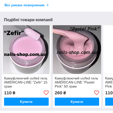
Всі умови повернення
Подібні товари компанії
Камуфлюючий uv/led гель
Камуфлюючий uv/led гель
Каму
AMERICAN-LINE "Zefir" 15
AMERICAN-LINE "Pastel
AMER
грам
Pink" 50 грам
Pink
110
260
110
₴
₴
Купити
Купити