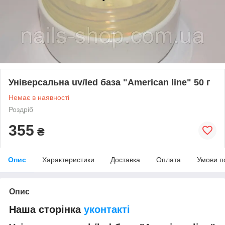
Універсальна uv/led база "American line" 50 г
Немає в наявності
Роздріб
355
₴
Опис
Характеристики
Доставка
Оплата
Умови п
Опис
Наша сторінка
уконтакті