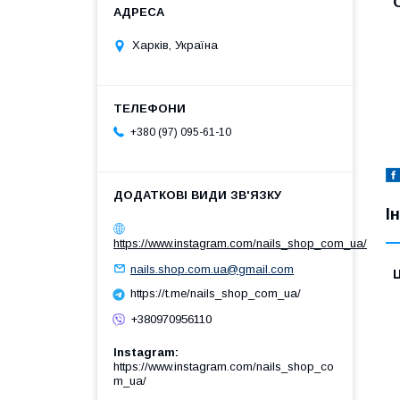
Харків, Україна
+380 (97) 095-61-10
І
https://www.instagram.com/nails_shop_com_ua/
nails.shop.com.ua@gmail.com
Ц
https://t.me/nails_shop_com_ua/
+380970956110
Instagram
https://www.instagram.com/nails_shop_co
m_ua/