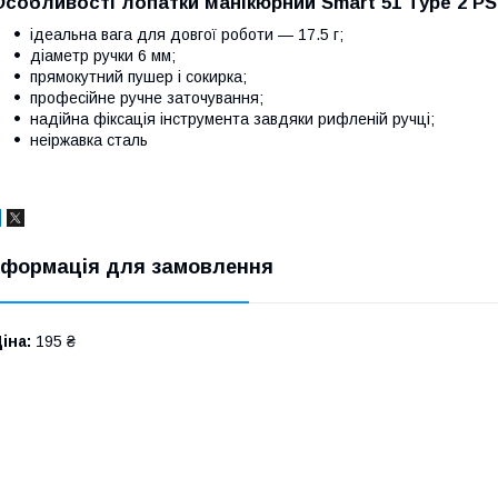
Особливості лопатки манікюрний Smart 51 Type 2 PS-
ідеальна вага для довгої роботи — 17.5 г;
діаметр ручки 6 мм;
прямокутний пушер і сокирка;
професійне ручне заточування;
надійна фіксація інструмента завдяки рифленій ручці;
неіржавка сталь
нформація для замовлення
іна:
195 ₴