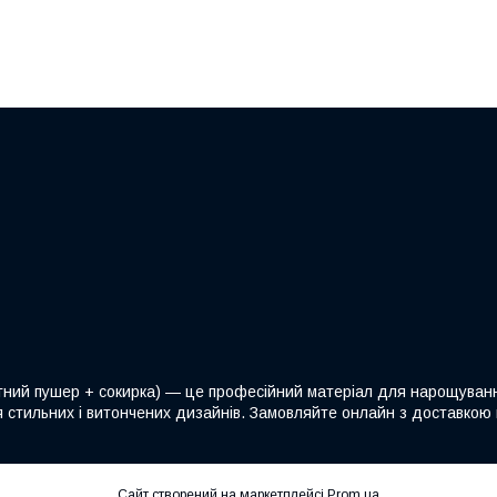
ий пушер + сокирка) — це професійний матеріал для нарощування н
 стильних і витончених дизайнів. Замовляйте онлайн з доставкою п
Сайт створений на маркетплейсі
Prom.ua