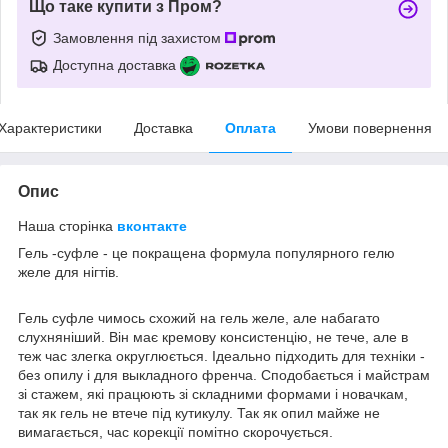
Що таке купити з Пром?
Замовлення під захистом
Доступна доставка
Характеристики
Доставка
Оплата
Умови повернення
Опис
Наша сторінка
вконтакте
Гель -суфле - це покращена формула популярного гелю
желе для нігтів.
Гель суфле чимось схожий на гель желе, але набагато
слухняніший. Він має кремову консистенцію, не тече, але в
теж час злегка округлюється. Ідеально підходить для техніки -
без опилу і для выкладного френча. Сподобається і майстрам
зі стажем, які працюють зі складними формами і новачкам,
так як гель не втече під кутикулу. Так як опил майже не
вимагається, час корекції помітно скорочується.