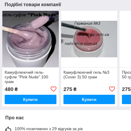
Подібні товари компанії
Камуфлюючий гель-
Камуфлюючий гель №3
Проз
суфле "Pink Nude" 100
(Cover 3) 50 грам
50 г
грам
480
275
275
₴
₴
Купити
Купити
Про нас
100% позитивних з 29 відгуків за рік