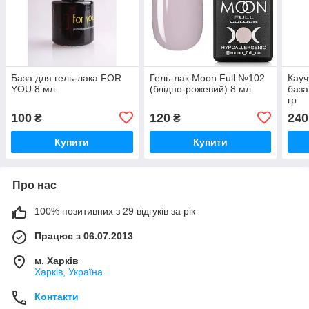
База для гель-лака FOR
Гель-лак Moon Full №102
Кау
YOU 8 мл.
(блідно-рожевий) 8 мл
база
гр
100
120
240
₴
₴
Купити
Купити
Про нас
100% позитивних з 29 відгуків за рік
Працює з 06.07.2013
м. Харків
Харків, Україна
Контакти