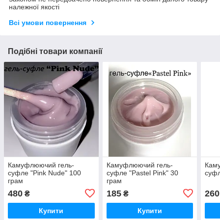
належної якості
Всі умови повернення
Подібні товари компанії
Камуфлюючий гель-
Камуфлюючий гель-
Кам
суфле "Pink Nude" 100
суфле "Pastel Pink" 30
суфл
грам
грам
480
185
260
₴
₴
Купити
Купити