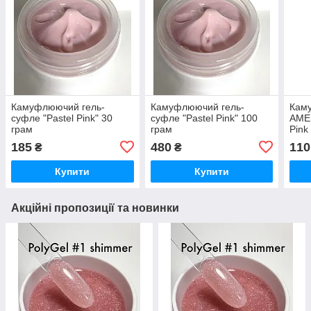
Камуфлюючий гель-
Камуфлюючий гель-
Каму
суфле "Pastel Pink" 30
суфле "Pastel Pink" 100
AMER
грам
грам
Pink
185
480
110
₴
₴
Купити
Купити
Акційні пропозиції та новинки