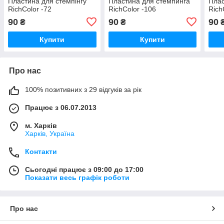
Пластина для стемпінгу
Пластина для стемпинга
Плас
RichColor -72
RichColor -106
Rich
90
90
90
₴
₴
Купити
Купити
Про нас
100% позитивних з 29 відгуків за рік
Працює з 06.07.2013
м. Харків
Харків, Україна
Контакти
Сьогодні працює з 09:00 до 17:00
Показати весь графік роботи
Про нас