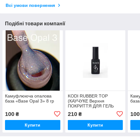
Всі умови повернення
Подібні товари компанії
Камуфлююча опалова
KODI RUBBER TOP
Кам
база «Base Opal 3» 8 гр
(КАУЧУКЕ Верхня
база
ПОКРИТТЯ ДЛЯ ГЕЛЬ
ЛАКА) 12 МЛ
100
210
100
₴
₴
Купити
Купити