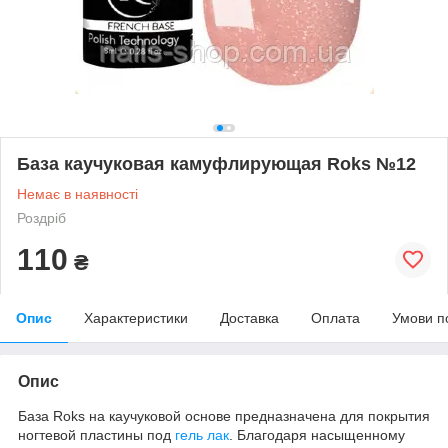
База каучуковая камуфлирующая Roks №12
Немає в наявності
Роздріб
110
₴
Опис
Характеристики
Доставка
Оплата
Умови п
Опис
База Roks на каучуковой основе предназначена для покрытия
ногтевой пластины под
гель лак
. Благодаря насыщенному