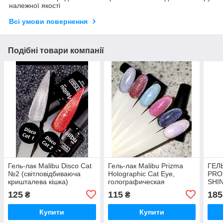
належної якості
Всі умови повернення
Подібні товари компанії
Гель-лак Malibu Disco Cat
Гель-лак Malibu Prizma
ГЕЛ
№2 (світловідбиваюча
Holographic Cat Eye,
PRO
кришталева кішка)
голографическая
SHI
радужная кошка
КОШ
125
115
185
₴
₴
Купити
Купити