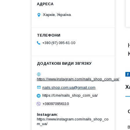
Харків, Україна
+380 (97) 095-61-10
https://www.instagram.com/nails_shop_com_ua/
Х
nails.shop.com.ua@gmail.com
https://t.me/nails_shop_com_ua/
+380970956110
Instagram
https://www.instagram.com/nails_shop_co
m_ua/
В