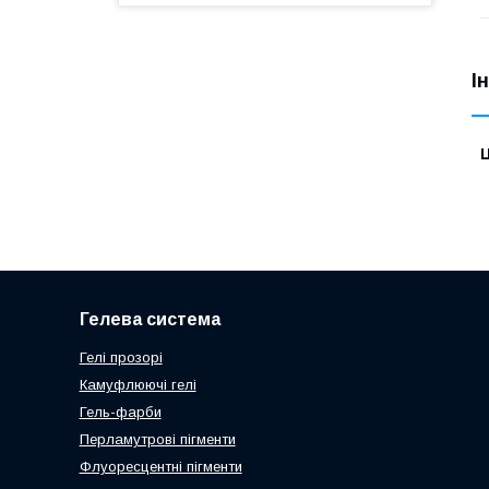
І
Ц
Гелева система
Гелі прозорі
Камуфлюючі гелі
Гель-фарби
Перламутрові пігменти
Флуоресцентні пігменти