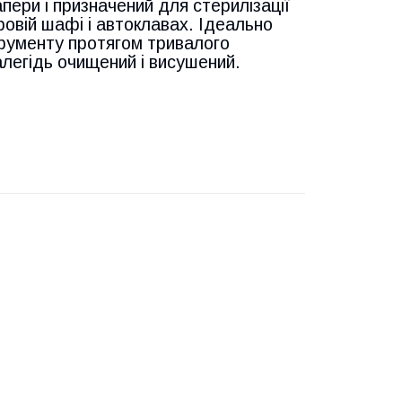
пери і призначений для стерилізації
овій шафі і автоклавах. Ідеально
трументу протягом тривалого
легідь очищений і висушений.