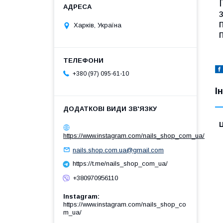
Харків, Україна
+380 (97) 095-61-10
І
Ц
https://www.instagram.com/nails_shop_com_ua/
nails.shop.com.ua@gmail.com
https://t.me/nails_shop_com_ua/
+380970956110
Instagram
https://www.instagram.com/nails_shop_co
m_ua/