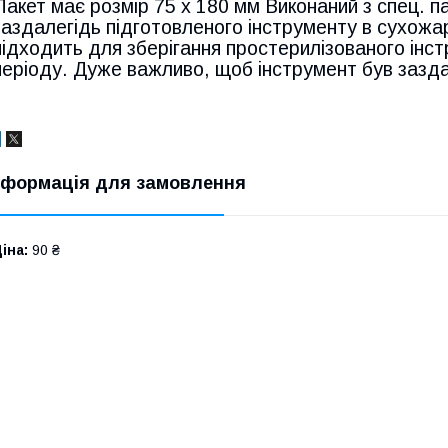
Пакет має розмір 75 х 180 мм Виконаний з спец. па
заздалегідь підготовленого інструменту в сухожар
підходить для зберігання простерилізованого інс
періоду. Дуже важливо, щоб інструмент був зазда
нформація для замовлення
іна:
90 ₴