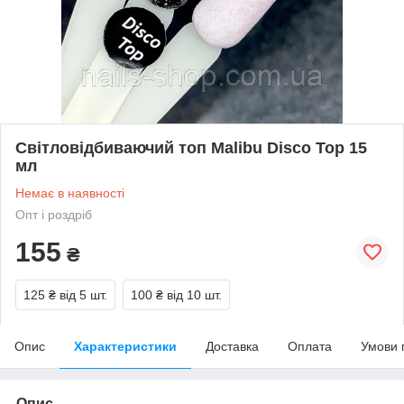
Світловідбиваючий топ Malibu Disco Тор 15
мл
Немає в наявності
Опт і роздріб
155
₴
125 ₴
від 5 шт.
100 ₴
від 10 шт.
Опис
Характеристики
Доставка
Оплата
Умови 
Опис