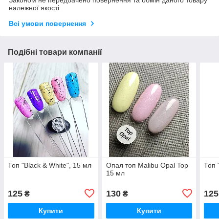
Законом не передбачено повернення та обмін даного товару
належної якості
Всі умови повернення
Подібні товари компанії
Топ "Black & White", 15 мл
Опал топ Malibu Opal Top
Топ 
15 мл
125
130
125
₴
₴
Купити
Купити