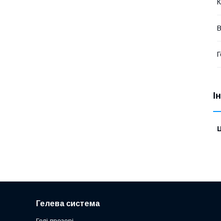
К
В
Г
І
Ц
Гелева система
Гелі прозорі