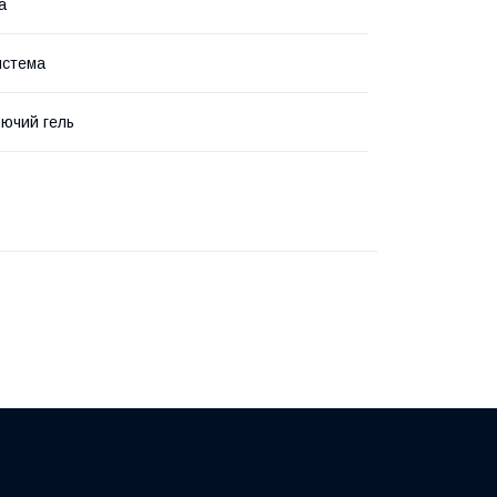
а
истема
ючий гель