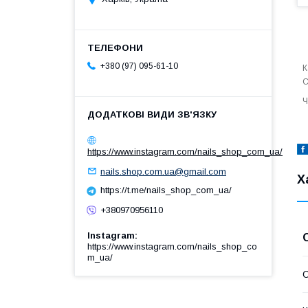
+380 (97) 095-61-10
К
С
Ч
https://www.instagram.com/nails_shop_com_ua/
nails.shop.com.ua@gmail.com
Х
https://t.me/nails_shop_com_ua/
+380970956110
Instagram
https://www.instagram.com/nails_shop_co
m_ua/
О