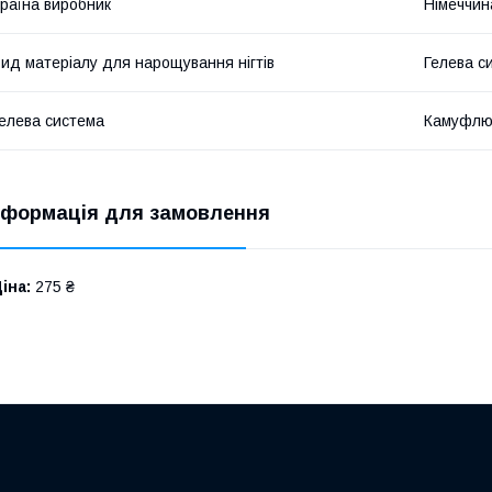
раїна виробник
Німеччин
ид матеріалу для нарощування нігтів
Гелева с
елева система
Камуфлю
нформація для замовлення
іна:
275 ₴