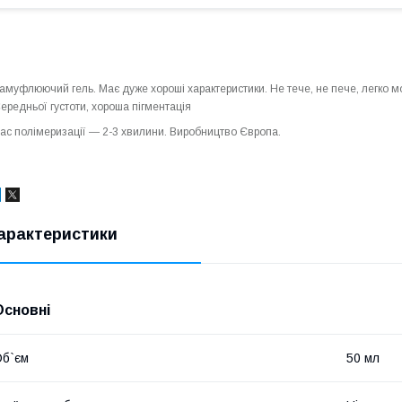
амуфлюючий гель. Має дуже хороші характеристики. Не тече, не пече, легко 
ередньої густоти, хороша пігментація
ас полімеризації ― 2-3 хвилини. Виробництво
Європа
.
арактеристики
Основні
б`єм
50 мл