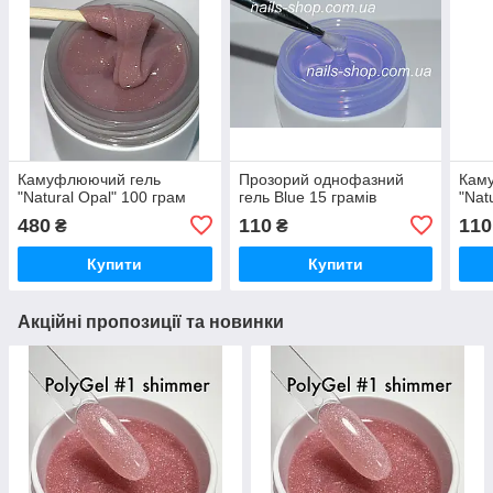
Камуфлюючий гель
Прозорий однофазний
Каму
"Natural Opal" 100 грам
гель Blue 15 грамів
"Nat
480
110
110
₴
₴
Купити
Купити
Акційні пропозиції та новинки