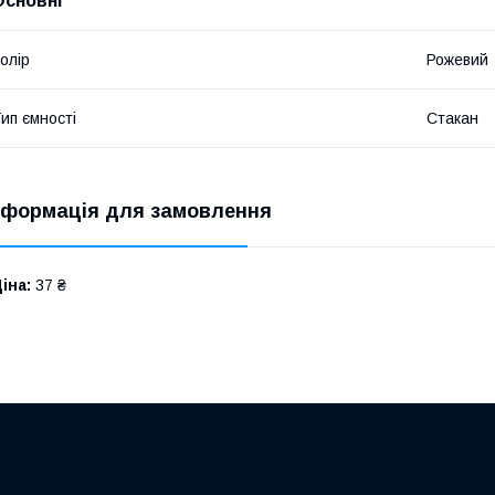
Основні
олір
Рожевий
ип ємності
Стакан
нформація для замовлення
іна:
37 ₴