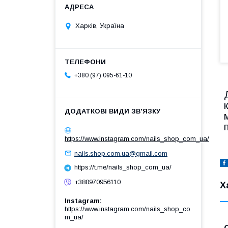
Харків, Україна
+380 (97) 095-61-10
https://www.instagram.com/nails_shop_com_ua/
nails.shop.com.ua@gmail.com
https://t.me/nails_shop_com_ua/
+380970956110
Х
Instagram
https://www.instagram.com/nails_shop_co
m_ua/