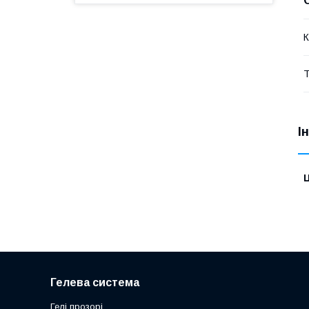
К
Т
І
Ц
Гелева система
Гелі прозорі