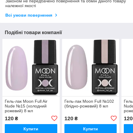
Законом не передбачено повернення та обмін даного товару
належної якості
Всі умови повернення
Подібні товари компанії
Гель-лак Moon Full Air
Гель-лак Moon Full №102
Гель
Nude №15 (холодний
(блідно-рожевий) 8 мл
Nude
рожевий) 8 мл
роже
120
120
120
₴
₴
Купити
Купити