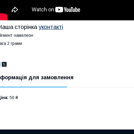
Наша сторінка
уконтакті
ігмент-хамелеон
ага 2 грами
нформація для замовлення
іна:
50 ₴