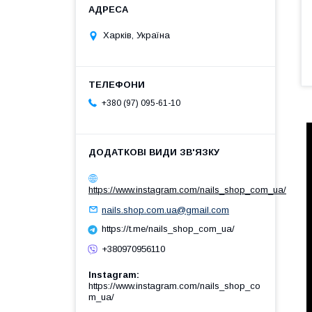
Харків, Україна
+380 (97) 095-61-10
https://www.instagram.com/nails_shop_com_ua/
nails.shop.com.ua@gmail.com
https://t.me/nails_shop_com_ua/
+380970956110
Instagram
https://www.instagram.com/nails_shop_co
m_ua/