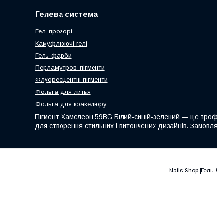
Гелева система
Гелі прозорі
Камуфлюючі гелі
Гель-фарби
Перламутрові пігменти
Флуоресцентні пігменти
Фольга для литья
Фольга для кракелюру
Пігмент Хамелеон 59BG Білий-синій-зелений — це профес
для створення стильних і витончених дизайнів. Замовля