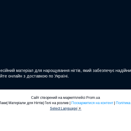
ійний матеріал для нарощування нігтів, який забезпечує надійний
йте онлайн з доставкою по Україні.
Сайт створений на маркетплейсі
Prom.ua
Nails-Shop |Гель-Лаки| Матеріали для Нігтів| Гелі на розлив |
Поскаржитися на контент
|
Політика
Select Language
▼