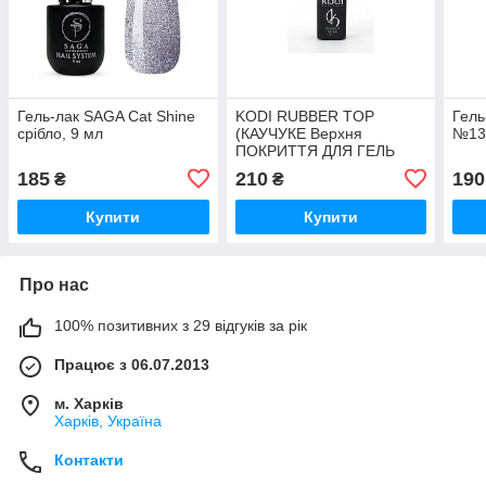
Гель-лак SAGA Cat Shine
KODI RUBBER TOP
Гель
срібло, 9 мл
(КАУЧУКЕ Верхня
№13,
ПОКРИТТЯ ДЛЯ ГЕЛЬ
ЛАКА) 12 МЛ
185
210
190
₴
₴
Купити
Купити
Про нас
100% позитивних з 29 відгуків за рік
Працює з 06.07.2013
м. Харків
Харків, Україна
Контакти