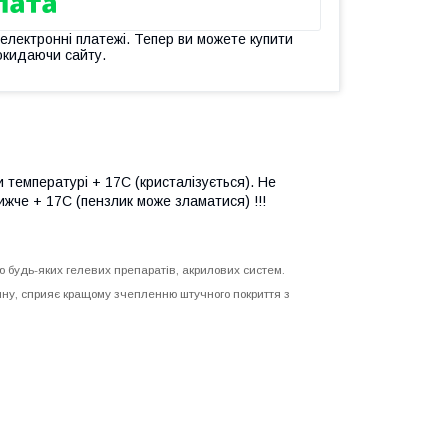
 електронні платежі. Тепер ви можете купити
окидаючи сайту.
 температурі + 17С (кристалізується). Не
жче + 17С (пензлик може зламатися) !!!
 будь-яких гелевих препаратів, акрилових систем.
ину, сприяє кращому зчепленню штучного покриття з