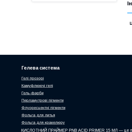
І
Ц
Гелева система
Гелі прозорі
Камуфлюючі гелі
Гель-фарби
Перламутрові пігменти
Флуоресцентні пігменти
Фольга для литья
Фольга для кракелюру
КИСЛОТНИЙ ПРАЙМЕР PNB ACID PRIMER 15 МЛ — це профес