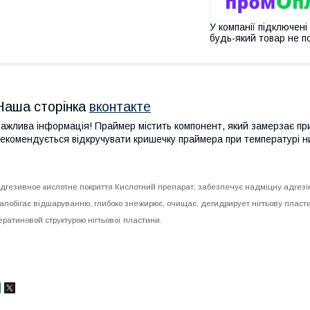
У компанії підключені
будь-який товар не п
Наша сторінка
вконтакте
ажлива інформація! Праймер містить компонент, який замерзає при
екомендується відкручувати кришечку праймера при температурі ни
дгезивное кислотне покриття Кислотний препарат, забезпечує надміцну адгезію
апобігає відшаруванню, глибоко знежирює, очищає, дегидрирует нігтьову пласт
ератиновой структурою нігтьової пластини.