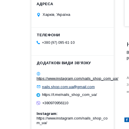
Харків, Україна
+380 (97) 095-61-10
В
р
А
https://www.instagram.com/nails_shop_com_ua/
З
nails.shop.com.ua@gmail.com
к
https://t.me/nails_shop_com_ua/
+380970956110
Instagram
https://www.instagram.com/nails_shop_co
m_ua/