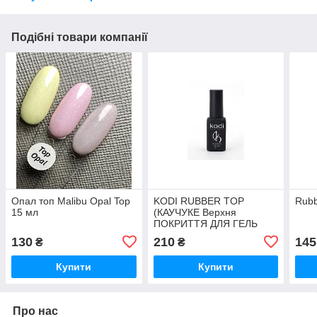
Подібні товари компанії
Опал топ Malibu Opal Top
KODI RUBBER TOP
Rubb
15 мл
(КАУЧУКЕ Верхня
ПОКРИТТЯ ДЛЯ ГЕЛЬ
ЛАКА) 12 МЛ
130
210
145
₴
₴
Купити
Купити
Про нас