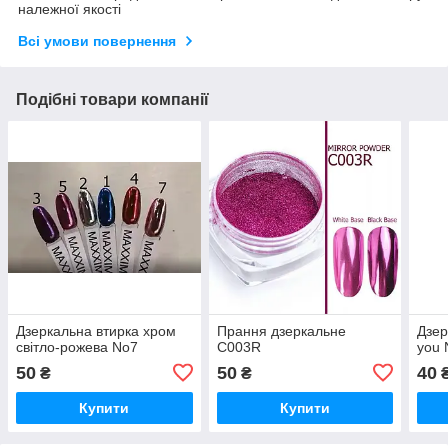
належної якості
Всі умови повернення
Подібні товари компанії
Дзеркальна втирка хром
Прання дзеркальне
Дзер
світло-рожева No7
C003R
you 
50
50
40
₴
₴
Купити
Купити