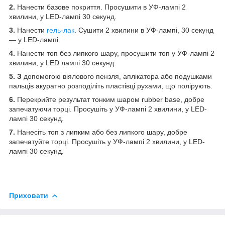
2.
Нанести базове покриття. Просушити в УФ-лампі 2
хвилини, у LED-лампі 30 секунд.
3.
Нанести
гель-лак
. Сушити 2 хвилини в УФ-лампі, 30 секунд
— у LED-лампі.
4.
Нанести топ без липкого шару, просушити топ у УФ-лампі 2
хвилини, у LED лампі 30 секунд.
5. З
допомогою віялового пензля, аплікатора або подушками
пальців акуратно розподіліть пластівці рухами, що полірують.
6.
Перекрийте результат тонким шаром rubber base, добре
запечатуючи торці. Просушіть у УФ-лампі 2 хвилини, у LED-
лампі 30 секунд.
7.
Нанесіть топ з липким або без липкого шару, добре
запечатуйте торці. Просушіть у УФ-лампі 2 хвилини, у LED-
лампі 30 секунд.
Приховати