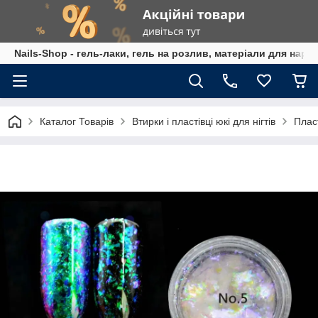
Nails-Shop - гель-лаки, гель на розлив, матеріали для наро
Каталог Товарів
Втирки і пластівці юкі для нігтів
Пласт