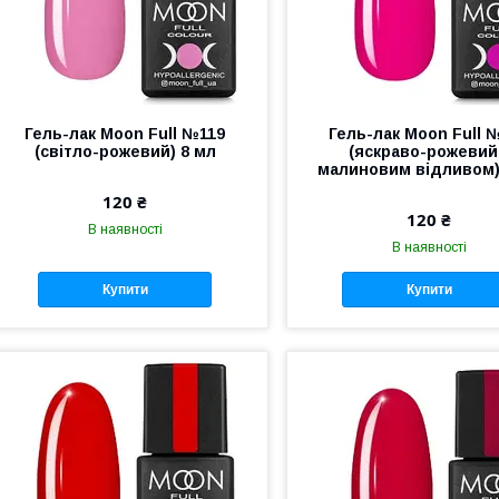
Гель-лак Moon Full №119
Гель-лак Moon Full 
(світло-рожевий) 8 мл
(яскраво-рожевий
малиновим відливом)
120 ₴
120 ₴
В наявності
В наявності
Купити
Купити