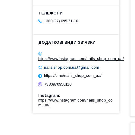
+380 (97) 095-61-10
https://www.instagram.com/nails_shop_com_ua/
nails.shop.com.ua@gmail.com
https://t.me/nails_shop_com_ua/
+380970956110
Instagram
https://www.instagram.com/nails_shop_co
m_ua/