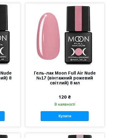
r Nude
Гель-лак Moon Full Air Nude
ий) 8
№17 (вінтажний рожевий
світлий) 8 мл
120 ₴
В наявності
Купити