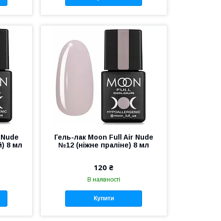
r Nude
Гель-лак Moon Full Air Nude
) 8 мл
№12 (ніжне праліне) 8 мл
120 ₴
В наявності
Купити