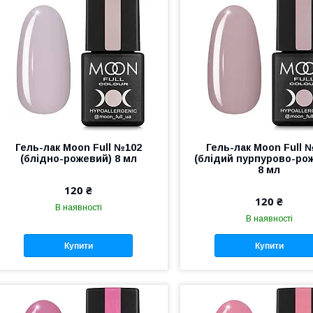
Гель-лак Moon Full №102
Гель-лак Moon Full 
(блідно-рожевий) 8 мл
(блідий пурпурово-ро
8 мл
120 ₴
120 ₴
В наявності
В наявності
Купити
Купити