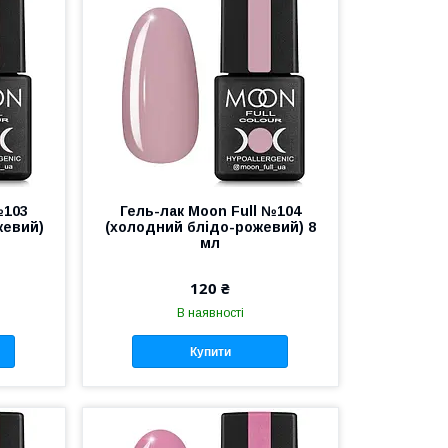
№103
Гель-лак Moon Full №104
жевий)
(холодний блідо-рожевий) 8
мл
120 ₴
В наявності
Купити