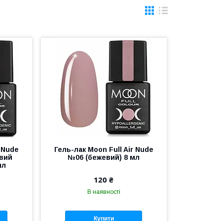
r Nude
Гель-лак Moon Full Air Nude
вий
№06 (бежевий) 8 мл
мл
120 ₴
В наявності
Купити