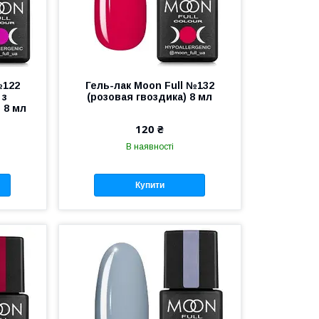
№122
Гель-лак Moon Full №132
 з
(розовая гвоздика) 8 мл
 8 мл
120 ₴
В наявності
Купити