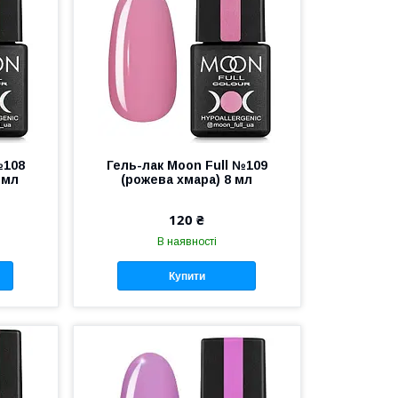
№108
Гель-лак Moon Full №109
 мл
(рожева хмара) 8 мл
120 ₴
В наявності
Купити