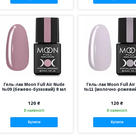
Гель-лак Moon Full Air Nude
Гель-лак Moon Full Ai
№09 (бежево-бузковий) 8 мл
№11 (молочно-рожевий
120 ₴
120 ₴
В наявності
В наявності
Купити
Купити