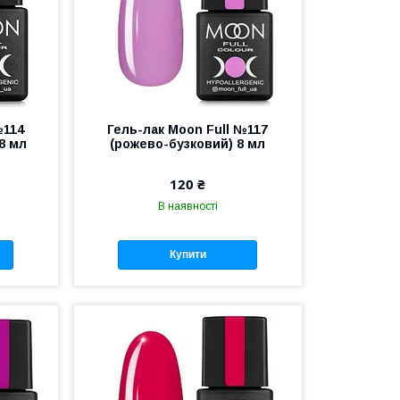
№114
Гель-лак Moon Full №117
8 мл
(рожево-бузковий) 8 мл
120 ₴
В наявності
Купити